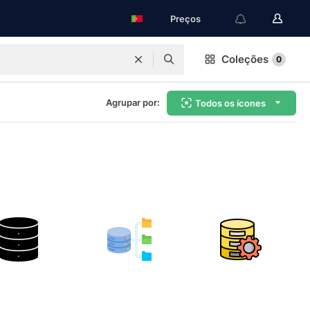
Preços
Coleções
0
Agrupar por:
Todos os ícones