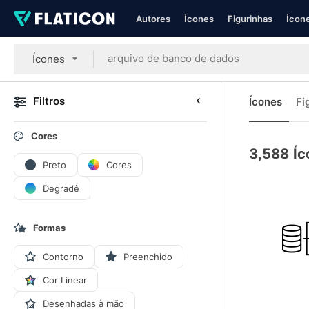
Autores
Ícones
Figurinhas
Ícone
Ícones
Filtros
Ícones
Fi
Cores
3,588
Íc
Preto
Cores
Degradê
Formas
Contorno
Preenchido
Cor Linear
Desenhadas à mão