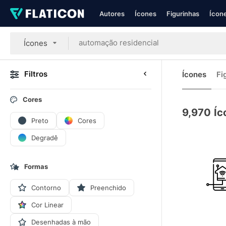
Autores
Ícones
Figurinhas
Ícone
Ícones
Filtros
Ícones
Fi
Cores
9,970
Íc
Preto
Cores
Degradê
Formas
Contorno
Preenchido
Cor Linear
Desenhadas à mão