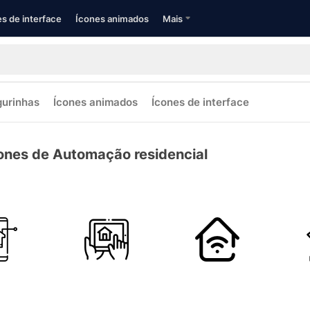
s de interface
Ícones animados
Mais
gurinhas
Ícones animados
Ícones de interface
ones de Automação residencial