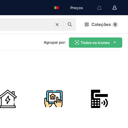
Preços
Coleções
0
Agrupar por:
Todos os ícones