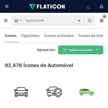
0
Ícones
Figurinhas
Ícones animados
Ícones de interf
Agrupar por:
Todos os ícones
92,476
Ícones de Automóvel