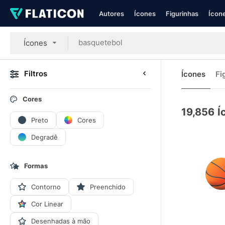
Autores
Ícones
Figurinhas
Ícone
Ícones
Filtros
Ícones
Fi
Cores
19,856
Í
Preto
Cores
Degradê
Formas
Contorno
Preenchido
Cor Linear
Desenhadas à mão