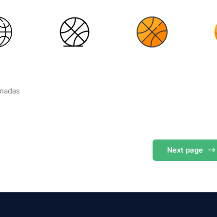
onadas
Next
page