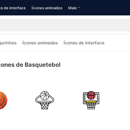
s de interface
Ícones animados
Mais
gurinhas
Ícones animados
Ícones de interface
cones de Basquetebol