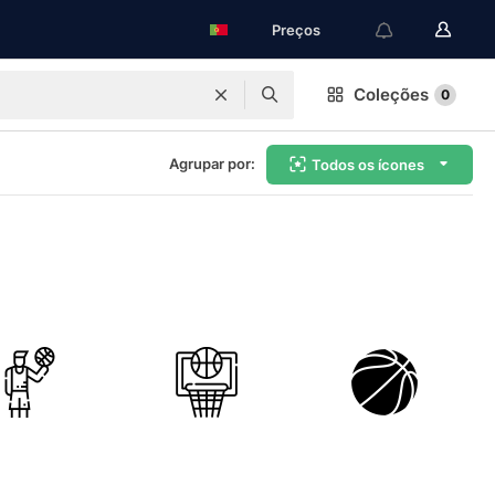
Preços
Coleções
0
Agrupar por:
Todos os ícones