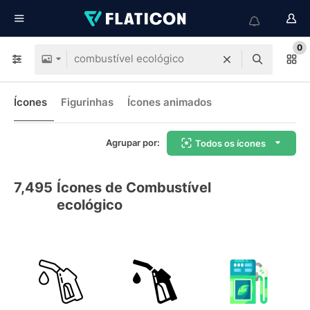
0
Ícones
Figurinhas
Ícones animados
Agrupar por:
Todos os ícones
7,495
Ícones de Combustível
ecológico