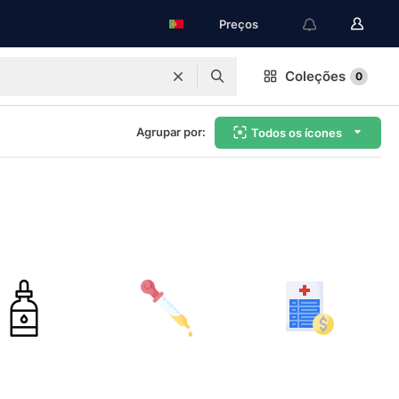
Preços
Coleções
0
Agrupar por:
Todos os ícones