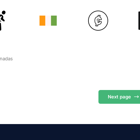
onadas
Next
page