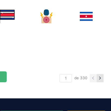
de
330