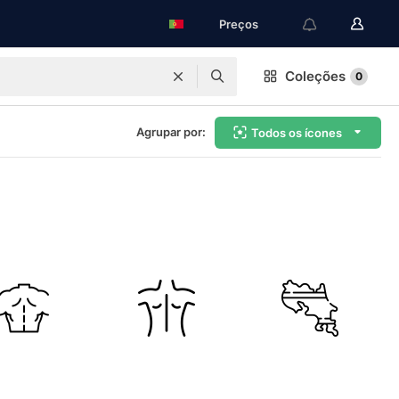
Preços
Coleções
0
Agrupar por:
Todos os ícones