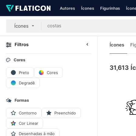
Autores
Ícones
Figurinhas
Ícone
Ícones
Filtros
Ícones
Fi
Cores
31,613
Í
Preto
Cores
Degradê
Formas
Contorno
Preenchido
Cor Linear
Desenhadas à mão