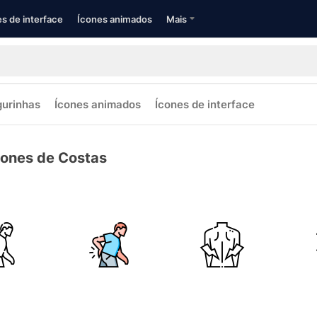
s de interface
Ícones animados
Mais
gurinhas
Ícones animados
Ícones de interface
cones de Costas