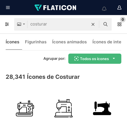
0
Ícones
Figurinhas
Ícones animados
Ícones de interf
Agrupar por:
Todos os ícones
28,341
Ícones de Costurar