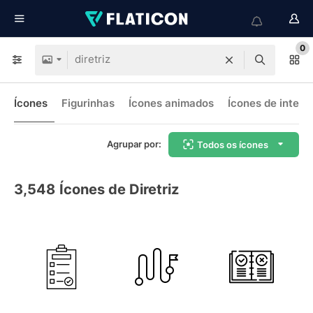
0
Ícones
Figurinhas
Ícones animados
Ícones de interf
Agrupar por:
Todos os ícones
3,548
Ícones de Diretriz