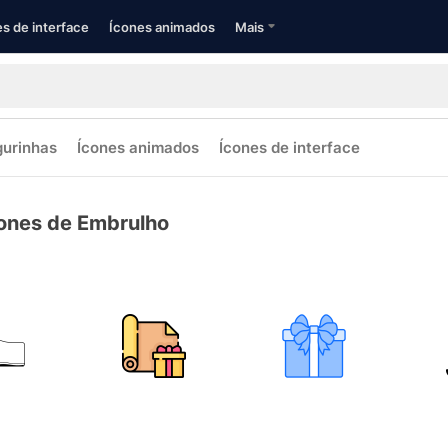
s de interface
Ícones animados
Mais
gurinhas
Ícones animados
Ícones de interface
ones de Embrulho