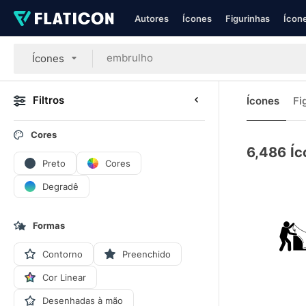
Autores
Ícones
Figurinhas
Ícone
Ícones
Filtros
Ícones
Fi
Cores
6,486
Íc
Preto
Cores
Degradê
Formas
Contorno
Preenchido
Cor Linear
Desenhadas à mão