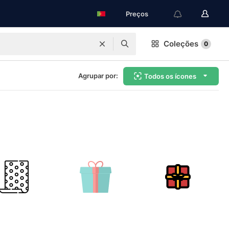
Preços
Coleções
0
Agrupar por:
Todos os ícones