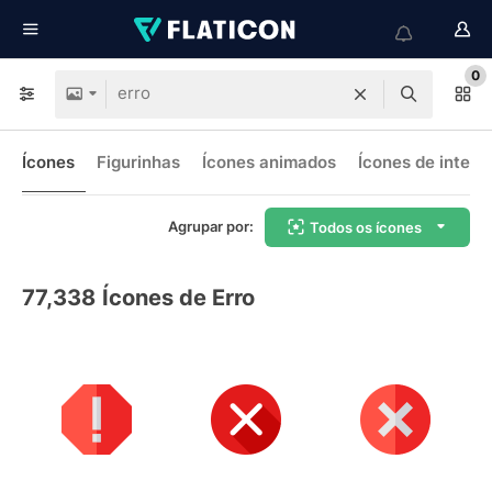
0
Ícones
Figurinhas
Ícones animados
Ícones de interf
Agrupar por:
Todos os ícones
77,338
Ícones de Erro