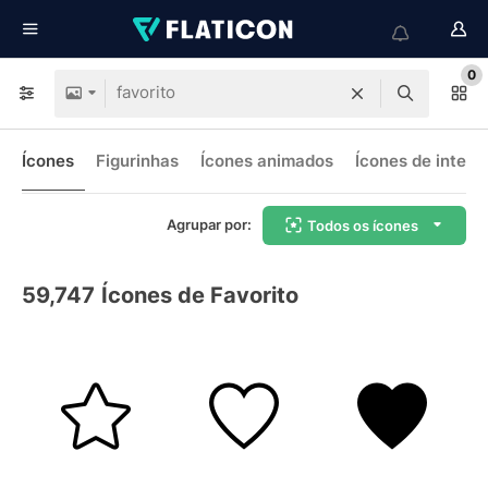
0
Ícones
Figurinhas
Ícones animados
Ícones de interf
Agrupar por:
Todos os ícones
59,747
Ícones de Favorito