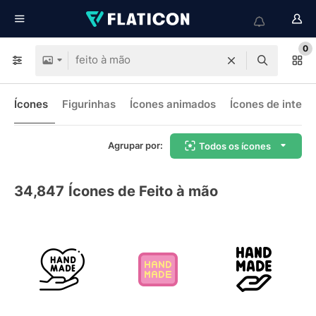
0
Ícones
Figurinhas
Ícones animados
Ícones de interf
Agrupar por:
Todos os ícones
34,847
Ícones de Feito à mão