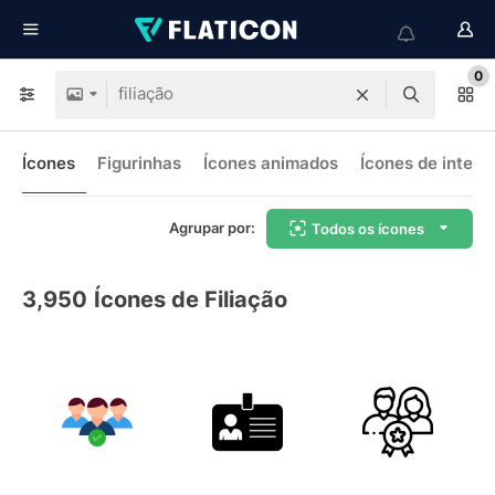
0
Ícones
Figurinhas
Ícones animados
Ícones de interf
Agrupar por:
Todos os ícones
3,950
Ícones de Filiação