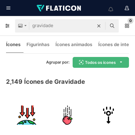
0
Ícones
Figurinhas
Ícones animados
Ícones de interf
Agrupar por:
Todos os ícones
2,149
Ícones de Gravidade