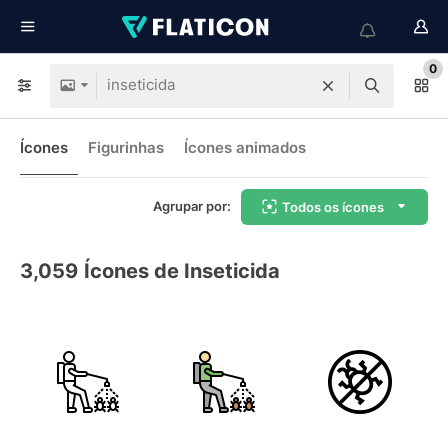
0
Ícones
Figurinhas
Ícones animados
Agrupar por:
Todos os ícones
3,059
Ícones de Inseticida