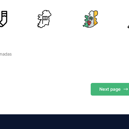
onadas
Next
page