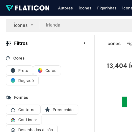
Autores
Ícones
Figurinhas
Ícone
Ícones
Filtros
Ícones
Fi
Cores
13,404
Í
Preto
Cores
Degradê
Formas
Contorno
Preenchido
Cor Linear
Desenhadas à mão