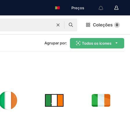
Preços
Coleções
0
Agrupar por:
Todos os ícones