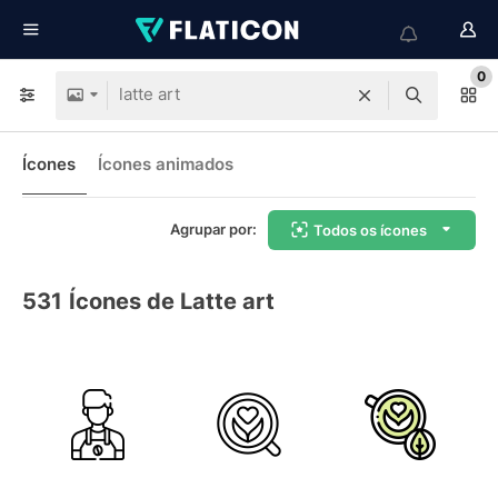
0
Ícones
Ícones animados
Agrupar por:
Todos os ícones
531
Ícones de Latte art