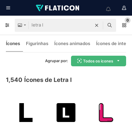
0
Ícones
Figurinhas
Ícones animados
Ícones de interf
Agrupar por:
Todos os ícones
1,540
Ícones de Letra l