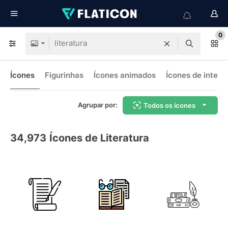
0
Ícones
Figurinhas
Ícones animados
Ícones de interf
Agrupar por:
Todos os ícones
34,973
Ícones de Literatura