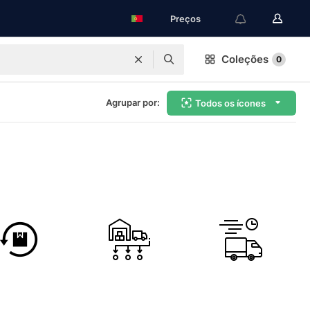
Preços
Coleções
0
Agrupar por:
Todos os ícones