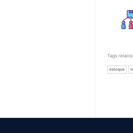
Tags relaci
estoque
t