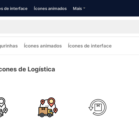
s de interface
Ícones animados
Mais
gurinhas
Ícones animados
Ícones de interface
cones de Logística