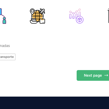
onadas
ransporte
Next
page