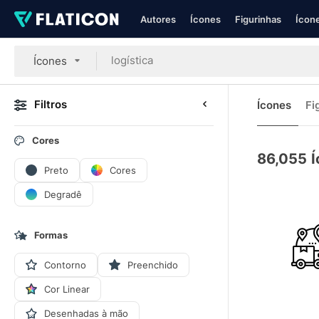
Autores
Ícones
Figurinhas
Ícone
Ícones
Filtros
Ícones
Fi
Cores
86,055
Í
Preto
Cores
Degradê
Formas
Contorno
Preenchido
Cor Linear
Desenhadas à mão