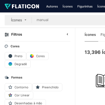
Autores
Ícones
Figurinhas
Ícone
Ícones
Filtros
Ícones
Fi
Cores
13,396
Í
Preto
Cores
Degradê
Formas
Contorno
Preenchido
Cor Linear
Desenhadas à mão