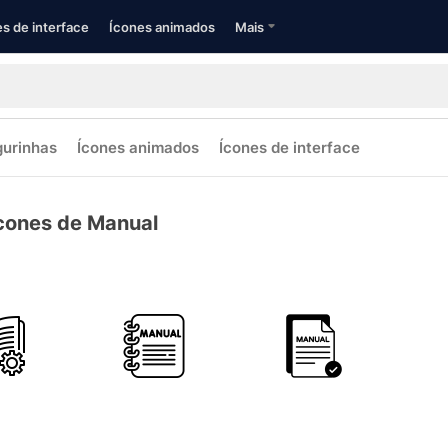
s de interface
Ícones animados
Mais
gurinhas
Ícones animados
Ícones de interface
cones de Manual