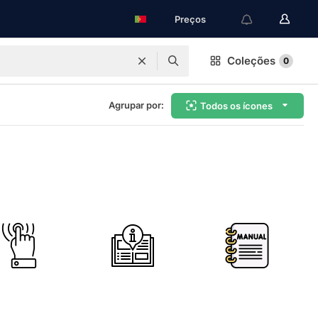
Preços
Coleções
0
Agrupar por:
Todos os ícones