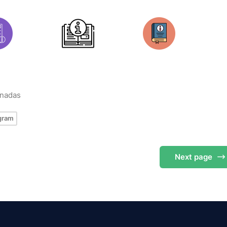
onadas
gram
Next
page