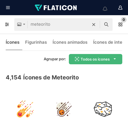
0
Ícones
Figurinhas
Ícones animados
Ícones de interf
Agrupar por:
Todos os ícones
4,154
Ícones de Meteorito