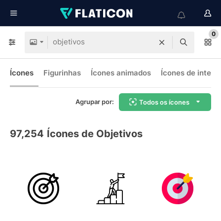
0
Ícones
Figurinhas
Ícones animados
Ícones de interf
Agrupar por:
Todos os ícones
97,254
Ícones de Objetivos