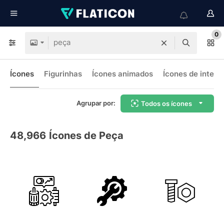
0
Ícones
Figurinhas
Ícones animados
Ícones de interf
Agrupar por:
Todos os ícones
48,966
Ícones de Peça