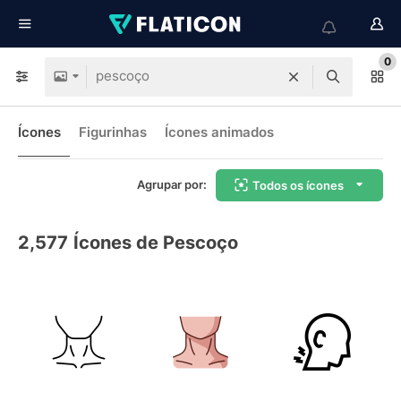
0
Ícones
Figurinhas
Ícones animados
Agrupar por:
Todos os ícones
2,577
Ícones de Pescoço