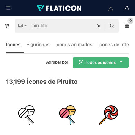
0
Ícones
Figurinhas
Ícones animados
Ícones de interf
Agrupar por:
Todos os ícones
13,199
Ícones de Pirulito