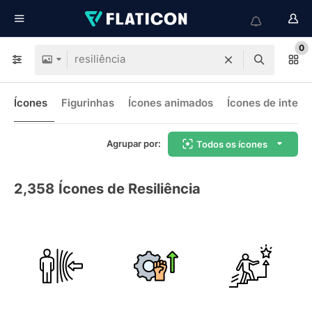
0
Ícones
Figurinhas
Ícones animados
Ícones de interf
Agrupar por:
Todos os ícones
2,358
Ícones de Resiliência