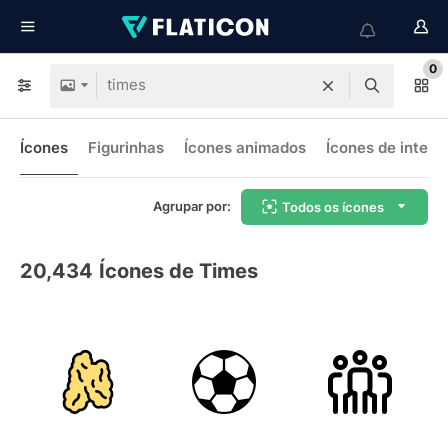
0
Ícones
Figurinhas
Ícones animados
Ícones de interf
Agrupar por:
Todos os ícones
20,434
Ícones de Times