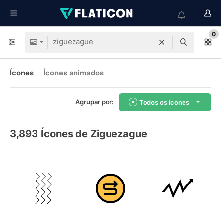
0
Ícones
Ícones animados
Agrupar por:
Todos os ícones
3,893
Ícones de Ziguezague