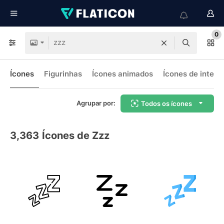
0
Ícones
Figurinhas
Ícones animados
Ícones de interf
Agrupar por:
Todos os ícones
3,363
Ícones de Zzz