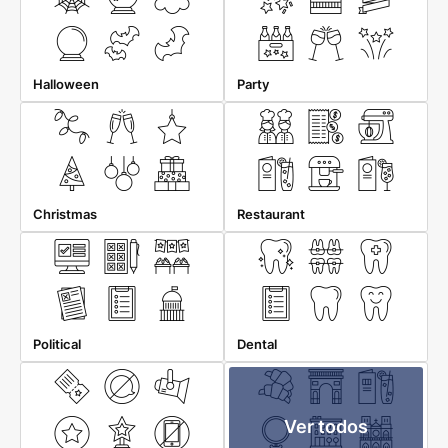
Halloween
Party
Christmas
Restaurant
Political
Dental
Ver todos