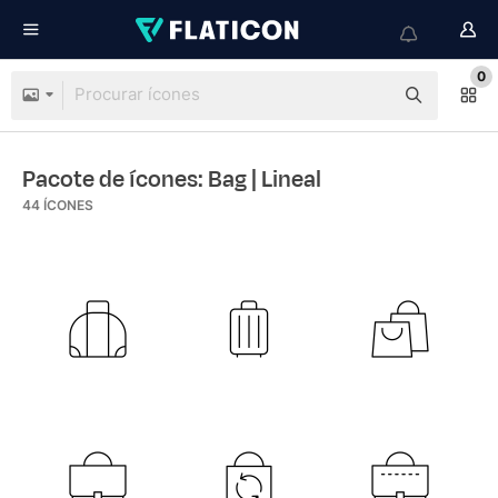
0
Pacote de ícones: Bag
| Lineal
44
ÍCONES