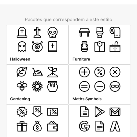
Pacotes que correspondem a este estilo
Halloween
Furniture
Gardening
Maths Symbols