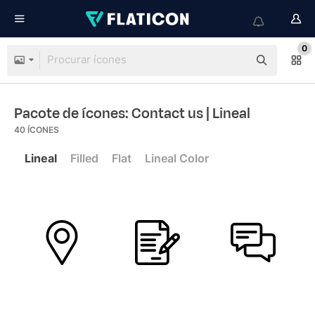
0
Pacote de ícones: Contact us
| Lineal
40
ÍCONES
Lineal
Filled
Flat
Lineal Color