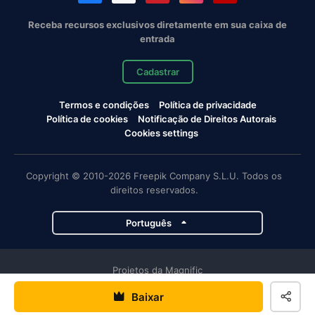
Receba recursos exclusivos diretamente em sua caixa de
entrada
Cadastrar
Termos e condições
Política de privacidade
Política de cookies
Notificação de Direitos Autorais
Cookies settings
Copyright © 2010-2026 Freepik Company S.L.U. Todos os
direitos reservados.
Português
Projetos da Magnific
Baixar
Magnific
Flaticon
Slidesgo