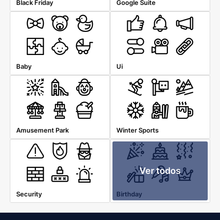
Black Friday
Google Suite
Baby
Ui
Amusement Park
Winter Sports
Ver todos
Security
Birthday