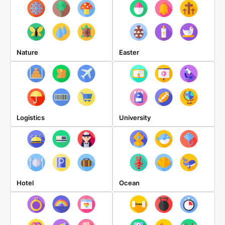
Nature
Easter
Logistics
University
Hotel
Ocean