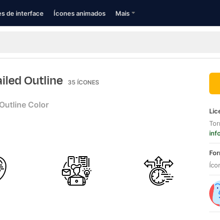
s de interface
Ícones animados
Mais
ailed Outline
35
ÍCONES
Outline Color
Lic
Tor
inf
For
Íco