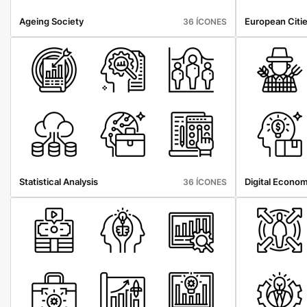
Ageing Society
European Citi
36 ÍCONES
Statistical Analysis
Digital Econo
36 ÍCONES