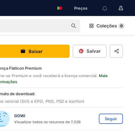
Preços
Coleções
0
Salvar
Baixar
ença Flaticon Premium
ne-se Premium e você receberá a licença comercial.
Mais
ormações
mato de download:
ne vetorial (SVG e EPS), PNG, PSD e Iconfont
GOWI
Seguir
Visualizar todos os recursos de 7,526