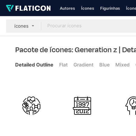
Autores
Ícones
Figurinhas
Ícone
ícones
Pacote de ícones: Generation z
| Det
Detailed Outline
Flat
Gradient
Blue
Mixed