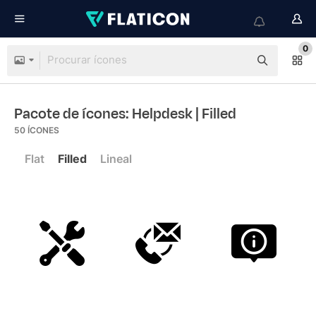
0
Pacote de ícones: Helpdesk
| Filled
50
ÍCONES
Flat
Filled
Lineal