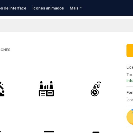
s de interface
Ícones animados
Mais
CONES
Lic
Tor
inf
For
Íco