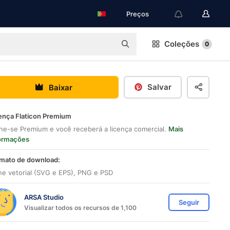
Preços
Coleções
0
Salvar
Baixar
ença Flaticon Premium
ne-se Premium e você receberá a licença comercial.
Mais
ormações
mato de download:
ne vetorial (SVG e EPS), PNG e PSD
ARSA Studio
Seguir
Visualizar todos os recursos de 1,100