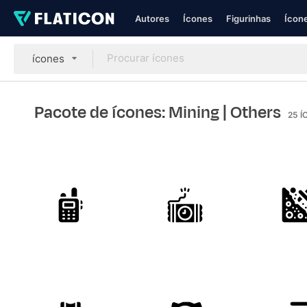
Autores
Ícones
Figurinhas
Ícone
ícones
Pacote de ícones: Mining
| Others
25
Í