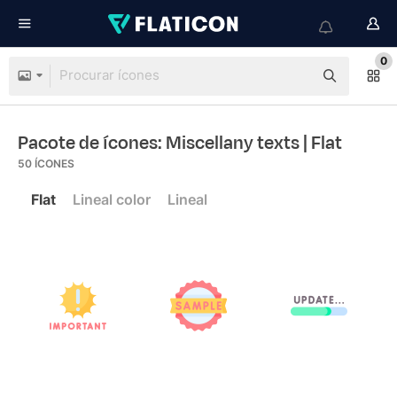
0
Pacote de ícones: Miscellany texts
| Flat
50
ÍCONES
Flat
Lineal color
Lineal