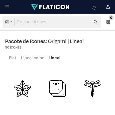
0
Pacote de ícones: Origami
| Lineal
50
ÍCONES
Flat
Lineal color
Lineal