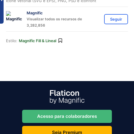
Ícone vetorial (SVG e EPS), PNG, PSD e Iconfont
Magnific
Visualizar todos os recursos de
Seguir
3,282,856
Estilo:
Magnific Fill & Lineal
Acesso para colaboradores
Seja Premium