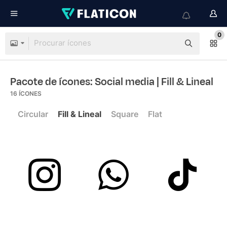
0
Pacote de ícones: Social media
| Fill & Lineal
16
ÍCONES
Circular
Fill & Lineal
Square
Flat