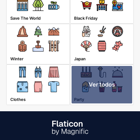
Save The World
Black Friday
Winter
Japan
Ver todos
Clothes
Party