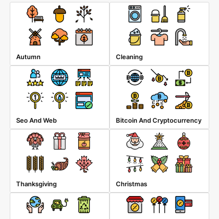
Autumn
Cleaning
Seo And Web
Bitcoin And Cryptocurrency
Thanksgiving
Christmas