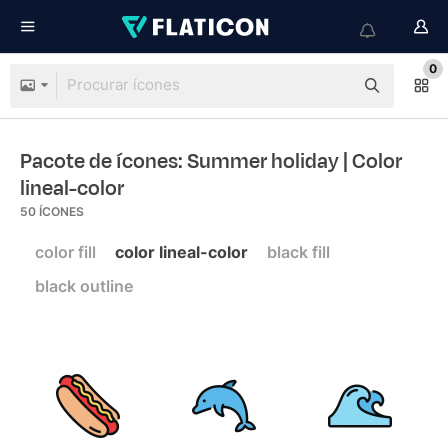
0
Pacote de ícones: Summer holiday
| Color
lineal-color
50
ÍCONES
color fill
color lineal-color
black fill
black outline