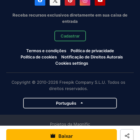
Receba recursos exclusivos diretamente em sua caixa de
entrada
Cadastrar
Termos e condições
Política de privacidade
Política de cookies
Notificação de Direitos Autorais
Cookies settings
Copyright © 2010-2026 Freepik Company S.L.U. Todos os
direitos reservados.
Português
Projetos da Magnific
Baixar
Magnific
Flaticon
Slidesgo