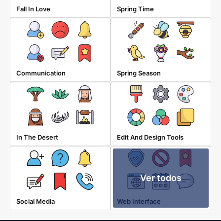
Fall In Love
Spring Time
Communication
Spring Season
In The Desert
Edit And Design Tools
Ver todos
Social Media
Web Interface