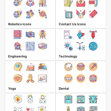
Robotics Icons
Contact Us Icons
Engineering
Technology
Yoga
Dental