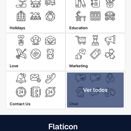
Holidays
Education
Love
Marketing
Ver todos
Contact Us
Chat