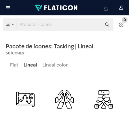
0
Pacote de ícones: Tasking
| Lineal
50
ÍCONES
Flat
Lineal
Lineal color