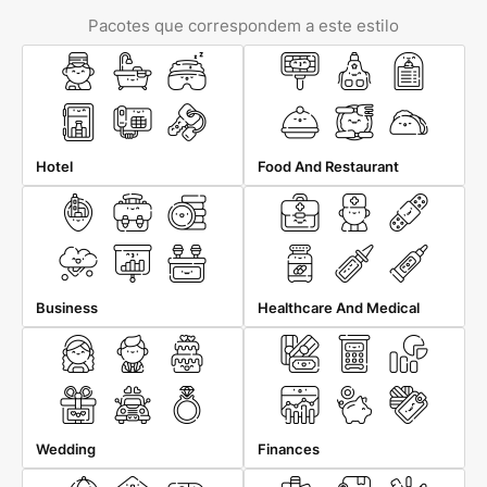
Pacotes que correspondem a este estilo
Hotel
Food And Restaurant
Business
Healthcare And Medical
Wedding
Finances