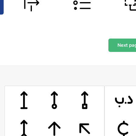
Next
pa