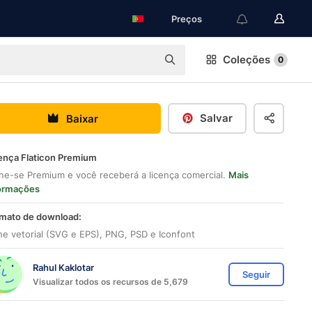
Preços
Coleções
0
Salvar
Baixar
ença Flaticon Premium
ne-se Premium e você receberá a licença comercial.
Mais
ormações
mato de download:
ne vetorial (SVG e EPS), PNG, PSD e Iconfont
Rahul Kaklotar
Seguir
Visualizar todos os recursos de 5,679