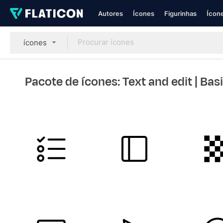
Autores
Ícones
Figurinhas
Ícone
ícones
Pacote de ícones: Text and edit
| Bas