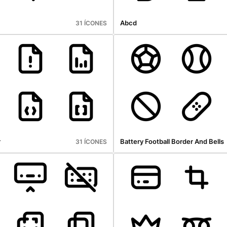
Abcd
31 ÍCONES
r
Battery Football Border And Bells
31 ÍCONES