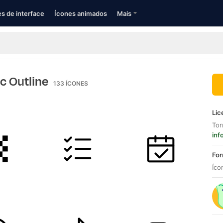
s de interface
Ícones animados
Mais
ic Outline
133
ÍCONES
Lic
Tor
inf
For
Íco