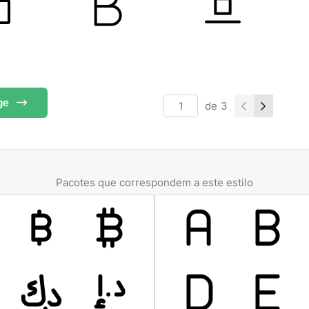
ge
de
3
Pacotes que correspondem a este estilo