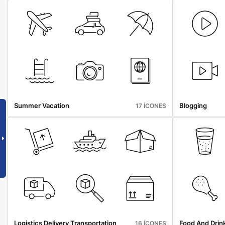
Summer Vacation
Blogging
17 ÍCONES
Logistics Delivery Transportation
Food And Drin
16 ÍCONES