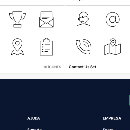
Contact Us Set
16 ÍCONES
AJUDA
EMPRESA
Suporte
Sobre