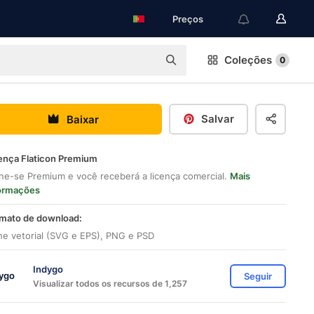
Preços
Coleções
0
Salvar
Baixar
ença Flaticon Premium
ne-se Premium e você receberá a licença comercial.
Mais
ormações
mato de download:
ne vetorial (SVG e EPS), PNG e PSD
Indygo
Seguir
Visualizar todos os recursos de 1,257