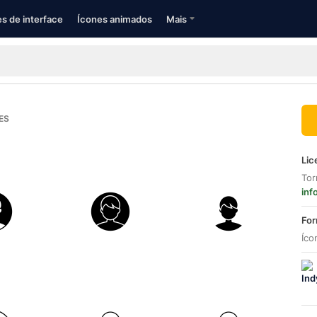
s de interface
Ícones animados
Mais
ES
Lic
Tor
inf
For
Íco