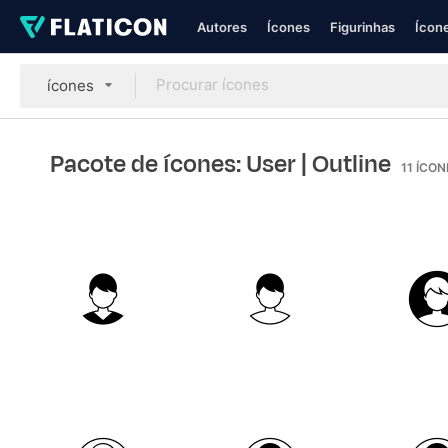
Autores
Ícones
Figurinhas
Ícone
ícones
Pacote de ícones: User
| Outline
11
ÍCON