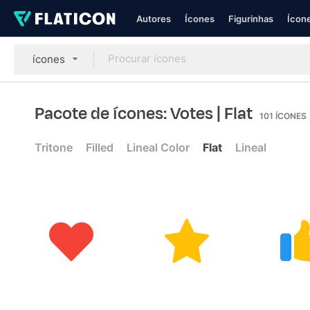
Autores
Ícones
Figurinhas
Ícone
ícones
Pacote de ícones: Votes
| Flat
101
ÍCONES
Tritone
Filled
Lineal Color
Flat
Lineal