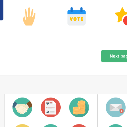
Next
pa