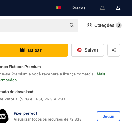
Preços
Coleções
0
Salvar
Baixar
ença Flaticon Premium
ne-se Premium e você receberá a licença comercial.
Mais
ormações
mato de download:
ne vetorial (SVG e EPS), PNG e PSD
Pixel perfect
Seguir
Visualizar todos os recursos de 72,838