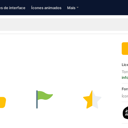
s de interface
Ícones animados
Mais
Lic
Tor
inf
For
Íco