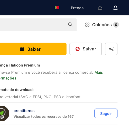
Preços
Coleções
0
Salvar
Baixar
ença Flaticon Premium
ne-se Premium e você receberá a licença comercial.
Mais
ormações
mato de download:
ne vetorial (SVG e EPS), PNG, PSD e Iconfont
creatiforest
Seguir
Visualizar todos os recursos de 167