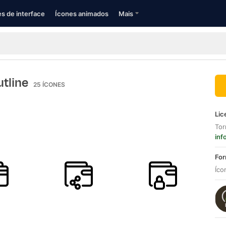
s de interface
Ícones animados
Mais
utline
25
ÍCONES
Lic
Tor
inf
For
Íco