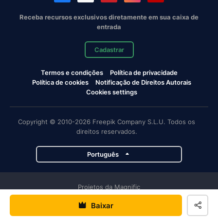
Receba recursos exclusivos diretamente em sua caixa de
entrada
Cadastrar
Termos e condições
Política de privacidade
Política de cookies
Notificação de Direitos Autorais
Cookies settings
Copyright © 2010-2026 Freepik Company S.L.U. Todos os
direitos reservados.
Português
Projetos da Magnific
Baixar
Magnific
Flaticon
Slidesgo