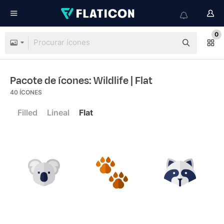
0
Pacote de ícones: Wildlife
| Flat
40
ÍCONES
Filled
Lineal
Flat