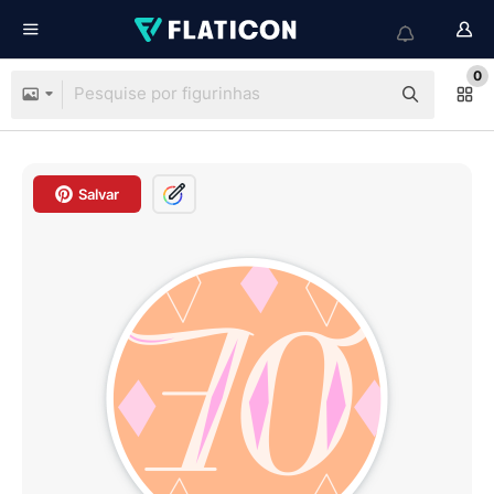
0
Salvar